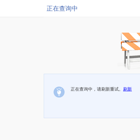
正在查询中
正在查询中，请刷新重试。
刷新